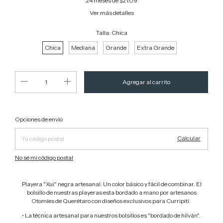
24
meses de
$21.09
Ver más detalles
Talla:
Chica
Chica
Mediana
Grande
Extra Grande
Cambiar CP
Entregas para el CP:
Opciones de envío
Calcular
No sé mi código postal
Playera "Xui" negra artesanal. Un color básico y fácil de combinar. El
bolsillo de nuestras playeras esta bordado a mano por artesanos
Otomíes de Querétaro con diseños exclusivos para Curripití.
• La técnica artesanal para nuestros bolsillos es "bordado de hilván".