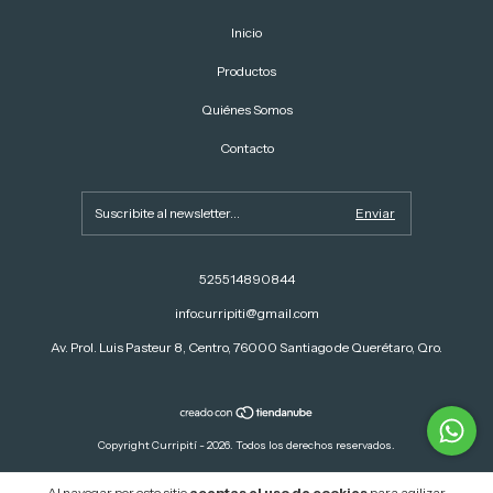
Inicio
Productos
Quiénes Somos
Contacto
525514890844
info.curripiti@gmail.com
Av. Prol. Luis Pasteur 8, Centro, 76000 Santiago de Querétaro, Qro.
Copyright Curripití - 2026. Todos los derechos reservados.
Al navegar por este sitio
aceptas el uso de cookies
para agilizar