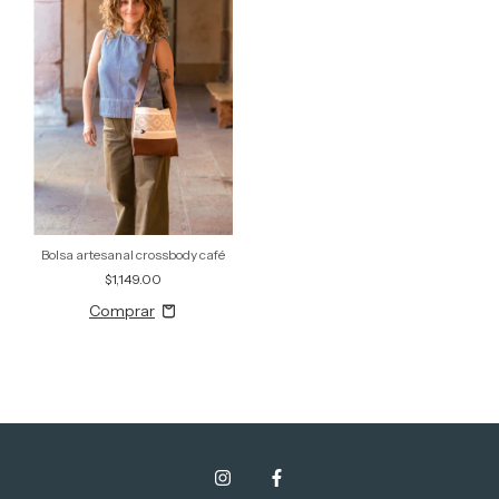
Bolsa artesanal crossbody café
$1,149.00