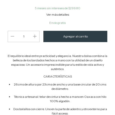
5
meses sin intereses de
$299.80
Ver más detalles
Envío gratis
El equilibrio ideal entre practicidad y elegancia. Nuestra bolsa combina la
belleza de los bordados hechos a mano con la utilidad de un diseño
espacioso. Un accesorio imprescindible para tu estilo de vida activo y
auténtico.
CARACTERÍSTICAS
26 cms de altura por 23 cms de ancho y una base circular de 20 cms
de diámetro.
Técnica artesanal: telar de cintura hecho a mano en Oaxaca con hilo
100% algodón.
Dos bolsillos con cierre. Uno en la parte de adentro y otro externo para
fácil acceso.