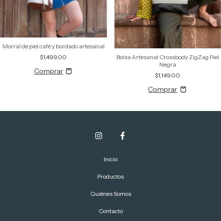
Morral de piel café y bordado artesanal
Bolsa Artesanal Crossbody ZigZag Piel
$1,499.00
Negra
$1,149.00
Inicio
Productos
Quiénes Somos
Contacto