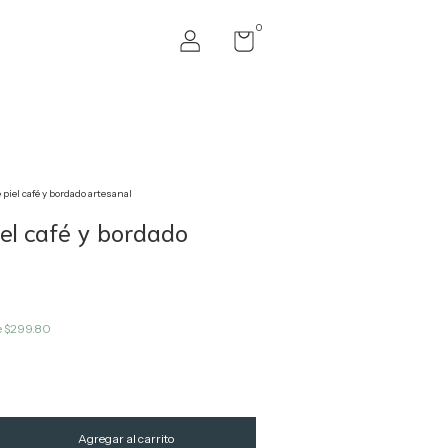
0
 piel café y bordado artesanal
iel café y bordado
e
$299.80