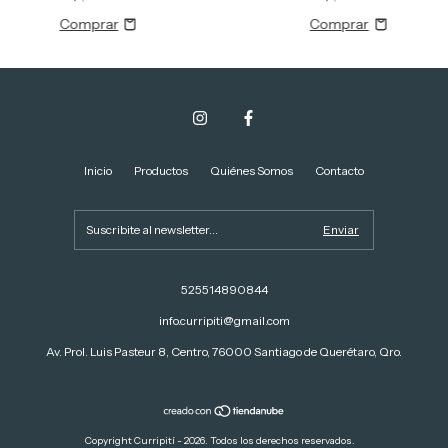
Inicio
Productos
Quiénes Somos
Contacto
525514890844
info.curripiti@gmail.com
Av. Prol. Luis Pasteur 8, Centro, 76000 Santiago de Querétaro, Qro.
Copyright Curripití - 2026. Todos los derechos reservados.