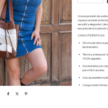
Una expresión de autent
riqueza ancestral de lo
versátil y elegante. Llé
encanto de la tradición
CARACTERÍSTICAS
26 cms de altura po
de diámetro.
Técnica artesanal: 
100% algodón.
Dos bolsillos con cie
para fácil acceso.
Asa ajustables has
Carga hasta 3 kilos