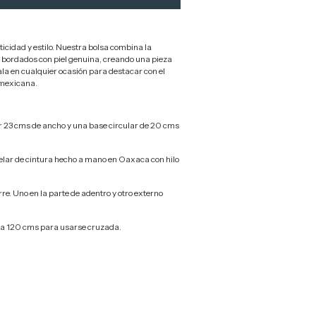
icidad y estilo. Nuestra bolsa combina la
s bordados con piel genuina, creando una pieza
vala en cualquier ocasión para destacar con el
 mexicana.
r 23 cms de ancho y una base circular de 20 cms
telar de cintura hecho a mano en Oaxaca con hilo
rre. Uno en la parte de adentro y otro externo
ta 120 cms para usarse cruzada.