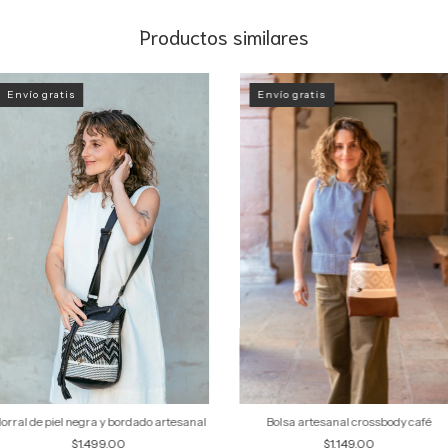
Productos similares
Envío gratis
Envío gratis
orral de piel negra y bordado artesanal
Bolsa artesanal crossbody café
$1,499.00
$1,149.00