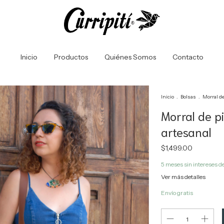
Inicio
Productos
Quiénes Somos
Contacto
Inicio
.
Bolsas
.
Morral de
Morral de p
artesanal
$1,499.00
5
meses sin intereses d
Ver más detalles
Envío gratis